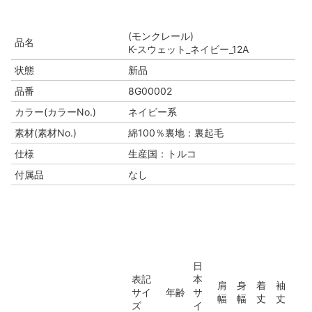
(モンクレール)
品名
K-スウェット_ネイビー_12A
状態
新品
品番
8G00002
カラー(カラーNo.)
ネイビー系
素材(素材No.)
綿100％裏地：裏起毛
仕様
生産国：トルコ
付属品
なし
日
表記
本
肩
身
着
袖
サイ
年齢
サ
幅
幅
丈
丈
ズ
イ