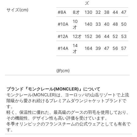
ズ
サイズ(cm)
#8A
8才
130
32
38
44
47
10
#10A
140
33
40
48
50
才
#12A
12才
152
36
44
52
53
14
#14A
164
39
47
56
57
才
(約cm)
ブランド『モンクレール(MONCLER)』について
モンクレール(MONCLER)は、ヨーロッパの山岳リゾートで上流
階級から愛され続けるプレミアムダウンジャケットブランドで
す。
軽く、保温性に優れた、最高級のグースの羽毛を使用しており、
その機能性、デザイン性も高い評価を受けています。
冬季オリンピックのフランスチームの公式ウェアとしても有名で
す。