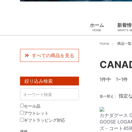
ホーム
新着情
HOME
WHAT'S 
スカーフ・マフラー
ペット用品
USED Hermès
ギフトラッピング
小物・筆記
ベビー用品
雑貨・その他
アパレル
バッグ＆ポーチ
財布
靴
ベルト
アロマ＆フレグランス
帽子
腕時計
サングラス
ネクタイ
アクセサリ
Home
商品一覧
すべての商品を見る
CANA
1
件中 1~1件
絞り込み検索
指定
並べ替え：
セール品
アウトレット
カナダグース C
ギフトラッピング対応
GOOSE LOGA
ズ－コート45
価格