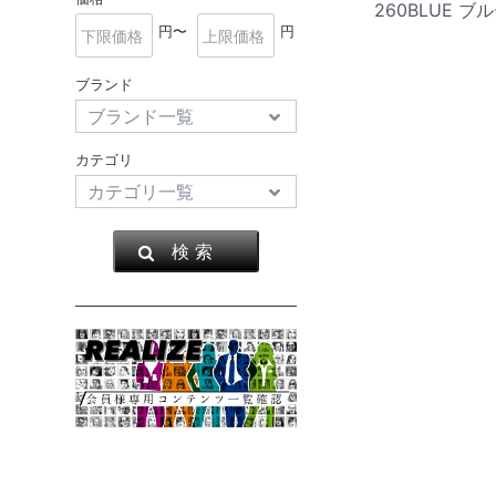
260BLUE ブ
円〜
円
ブランド
カテゴリ
検 索