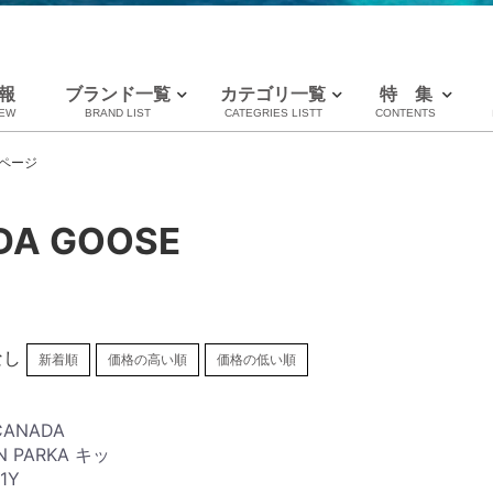
報
ブランド一覧
カテゴリ一覧
特 集
NEW
BRAND LIST
CATEGRIES LISTT
CONTENTS
LOUIS VUITTON
CHANEL
HERMES
全てのブランドを見る
【BABY服大量
【利用ルール】
ページ
ルイヴィトン
シャネル
エルメス
DA GOOSE
なし
新着順
価格の高い順
価格の低い順
ANADA
N PARKA キッ
91Y