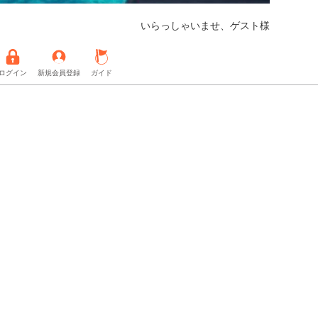
いらっしゃいませ、ゲスト様
ログイン
新規会員登録
ガイド
入荷】
【美容用品取り扱い開始】
【会員様専用コンテンツ追加】