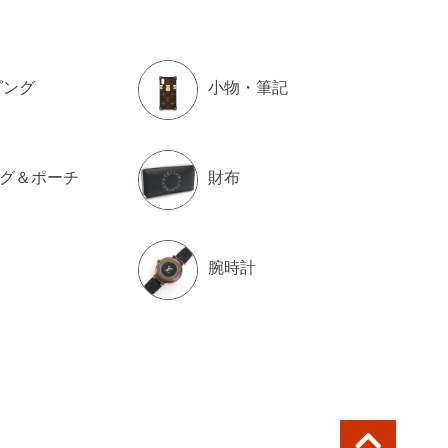
ピング
小物・筆記
グ＆ポーチ
財布
腕時計