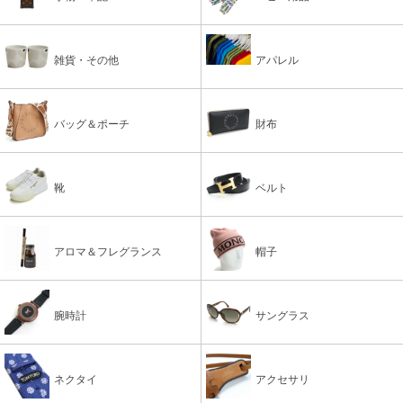
雑貨・その他
アパレル
バッグ＆ポーチ
財布
靴
ベルト
アロマ＆フレグランス
帽子
腕時計
サングラス
ネクタイ
アクセサリ