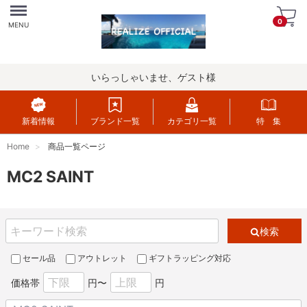
Menu
0
MENU
いらっしゃいませ、ゲスト様
新着情報
ブランド一覧
カテゴリ一覧
特 集
Home
商品一覧ページ
MC2 SAINT
検索
セール品
アウトレット
ギフトラッピング対応
価格帯
円〜
円