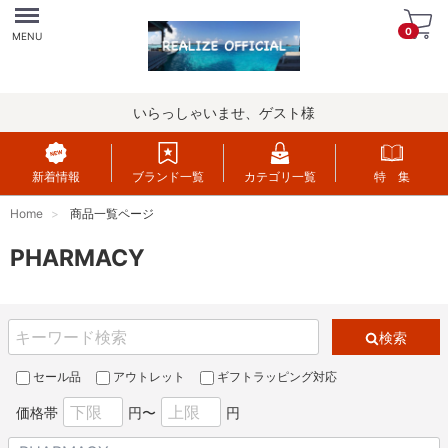
Menu
0
MENU
いらっしゃいませ、ゲスト様
新着情報
ブランド一覧
カテゴリ一覧
特 集
Home
商品一覧ページ
PHARMACY
検索
セール品
アウトレット
ギフトラッピング対応
価格帯
円〜
円