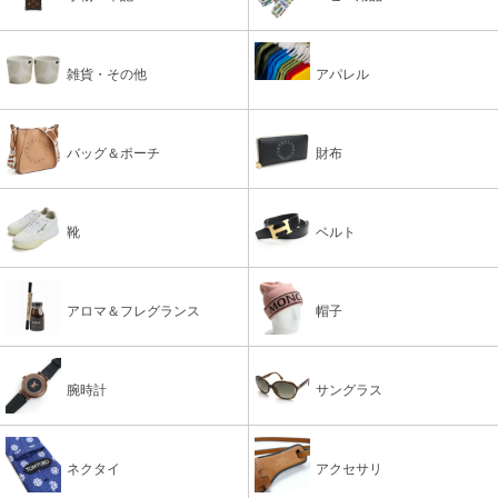
雑貨・その他
アパレル
バッグ＆ポーチ
財布
靴
ベルト
アロマ＆フレグランス
帽子
腕時計
サングラス
ネクタイ
アクセサリ