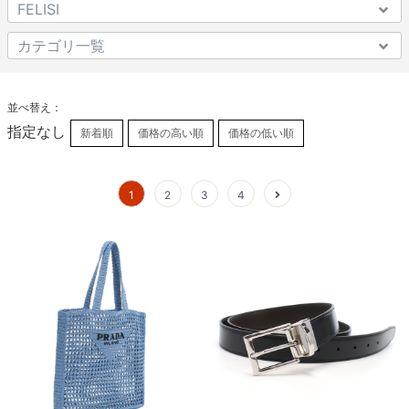
並べ替え：
指定なし
新着順
価格の高い順
価格の低い順
1
2
3
4