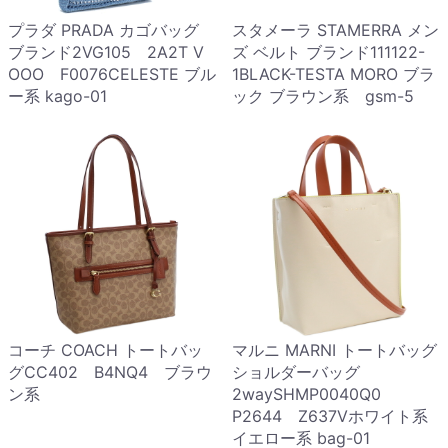
プラダ PRADA カゴバッグ
スタメーラ STAMERRA メン
ブランド2VG105 2A2T V
ズ ベルト ブランド111122-
OOO F0076CELESTE ブル
1BLACK-TESTA MORO ブラ
ー系 kago-01
ック ブラウン系 gsm-5
コーチ COACH トートバッ
マルニ MARNI トートバッグ
グCC402 B4NQ4 ブラウ
ショルダーバッグ
ン系
2waySHMP0040Q0
P2644 Z637Vホワイト系
イエロー系 bag-01