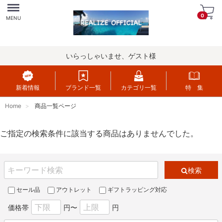
Menu
0
MENU
いらっしゃいませ、ゲスト様
新着情報
ブランド一覧
カテゴリ一覧
特 集
Home
商品一覧ページ
ご指定の検索条件に該当する商品はありませんでした。
検索
セール品
アウトレット
ギフトラッピング対応
価格帯
円〜
円