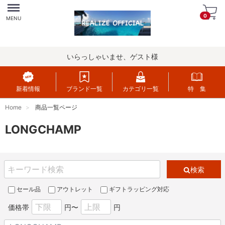
Menu
0
MENU
いらっしゃいませ、ゲスト様
新着情報
ブランド一覧
カテゴリ一覧
特 集
Home
商品一覧ページ
LONGCHAMP
検索
セール品
アウトレット
ギフトラッピング対応
価格帯
円〜
円