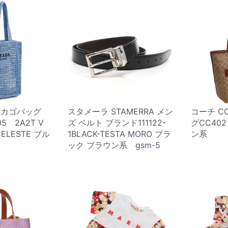
A カゴバッグ
スタメーラ STAMERRA メン
コーチ C
5 2A2T V
ズ ベルト ブランド111122-
グCC40
ELESTE ブル
1BLACK-TESTA MORO ブラ
ン系
ック ブラウン系 gsm-5