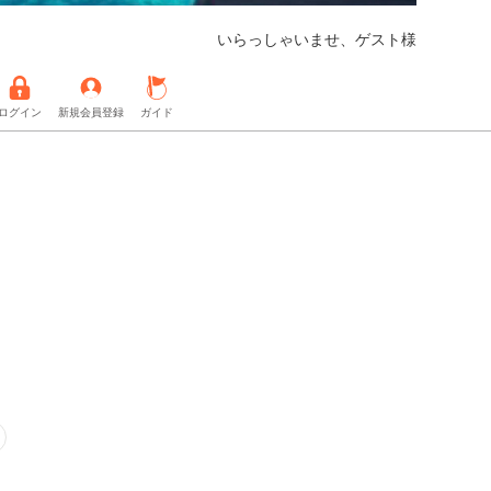
いらっしゃいませ、ゲスト様
ログイン
新規会員登録
ガイド
入荷】
【美容用品取り扱い開始】
【会員様専用コンテンツ追加】