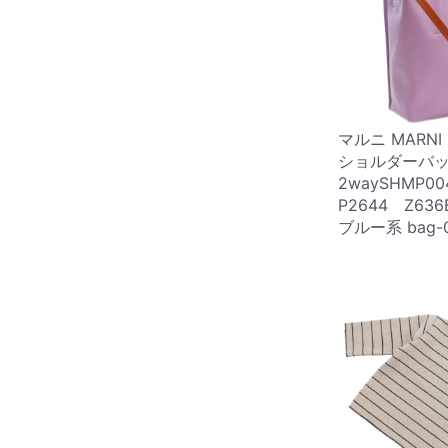
マルニ MARN
ショルダーバ
2waySHMP0
P2644 Z6
ブルー系 bag-