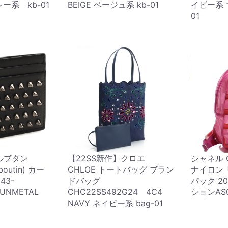
レー系 kb-01
BEIGE ベージュ系 kb-01
イビー系 
01
ルブタン
【22SS新作】クロエ
シャネル 
uboutin) カー
CHLOE トートバッグ ブラン
ナイロン
43-
ドバッグ
パック 2
/GUNMETAL
CHC22SS492G24 4C4
ションAS
NAVY ネイビー系 bag-01