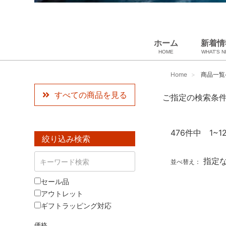
ホーム
新着情
HOME
WHAT'S 
スカーフ・マフラー
ペット用品
USED Hermès
ギフトラッピング
小物・筆記
ベビー用品
雑貨・その他
アパレル
バッグ＆ポーチ
財布
靴
ベルト
アロマ＆フレグランス
帽子
腕時計
サングラス
ネクタイ
アクセサリ
Home
商品一覧
すべての商品を見る
ご指定の検索条
476
件中 1~1
絞り込み検索
指定
並べ替え：
セール品
アウトレット
ギフトラッピング対応
価格