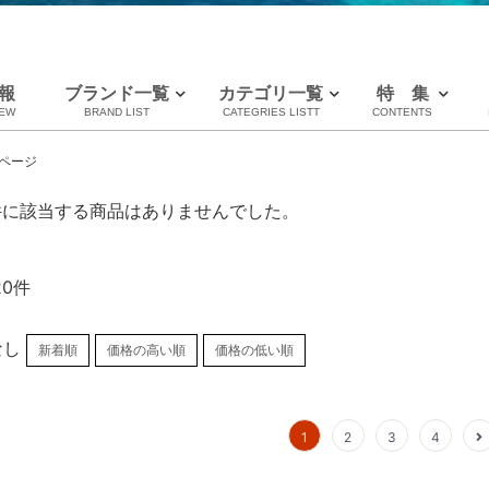
報
ブランド一覧
カテゴリ一覧
特 集
NEW
BRAND LIST
CATEGRIES LISTT
CONTENTS
LOUIS VUITTON
CHANEL
HERMES
全てのブランドを見る
【BABY服大量
【利用ルール】
ページ
ルイヴィトン
シャネル
エルメス
件に該当する商品はありませんでした。
20件
なし
新着順
価格の高い順
価格の低い順
1
2
3
4