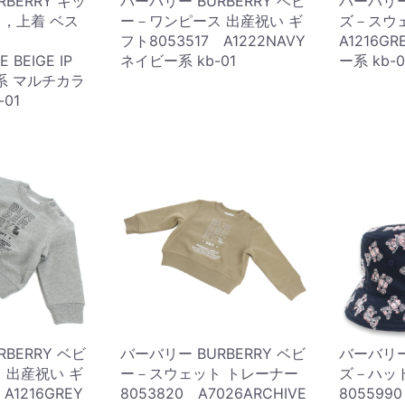
BERRY キッ
バーバリー BURBERRY ベビ
バーバリー 
，上着 ベス
ー－ワンピース 出産祝い ギ
ズ－スウェ
フト8053517 A1222NAVY
A1216GR
 BEIGE IP
ネイビー系 kb-01
ー系 kb-0
系 マルチカラ
-01
BERRY ベビ
バーバリー BURBERRY ベビ
バーバリー 
 出産祝い ギ
ー－スウェット トレーナー
ズ－ハッ
A1216GREY
8053820 A7026ARCHIVE
8055990