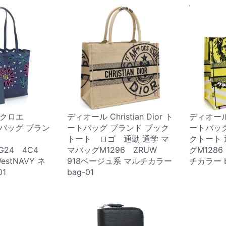
 クロエ
ディオール Christian Dior ト
ディオール C
トバッグ ブラン
ートバッグ ブランド ブック
ートバッ
トート ロゴ 通勤 通学 マ
クトート 
G24 4C4
マバッグM1296 ZRUW
グM1286
-WestNAVY ネ
918ベージュ系 マルチカラー
チカラー b
01
bag-01