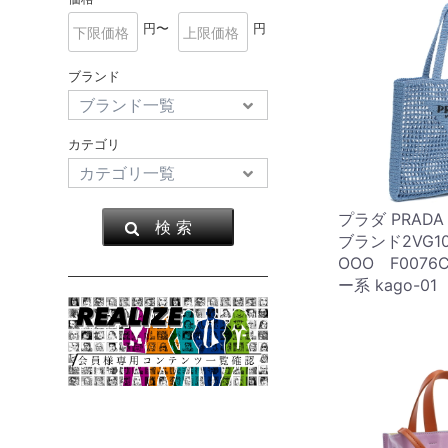
円〜
円
ブランド
カテゴリ
プラダ PRAD
検 索
ブランド2VG10
OOO F0076C
ー系 kago-01