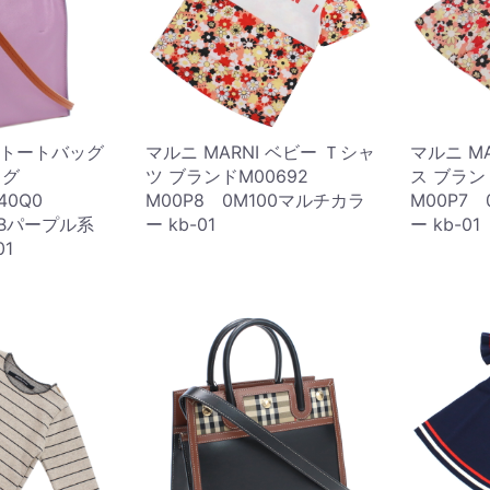
I トートバッグ
マルニ MARNI ベビー Ｔシャ
マルニ M
ッグ
ツ ブランドM00692
ス ブラン
040Q0
M00P8 0M100マルチカラ
M00P7
36Bパープル系
ー kb-01
ー kb-01
01