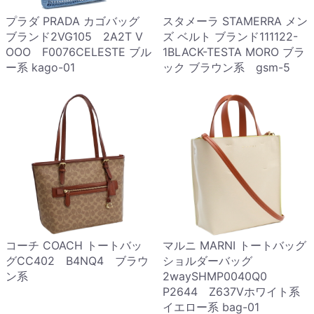
プラダ PRADA カゴバッグ
スタメーラ STAMERRA メン
ブランド2VG105 2A2T V
ズ ベルト ブランド111122-
OOO F0076CELESTE ブル
1BLACK-TESTA MORO ブラ
ー系 kago-01
ック ブラウン系 gsm-5
コーチ COACH トートバッ
マルニ MARNI トートバッグ
グCC402 B4NQ4 ブラウ
ショルダーバッグ
ン系
2waySHMP0040Q0
P2644 Z637Vホワイト系
イエロー系 bag-01