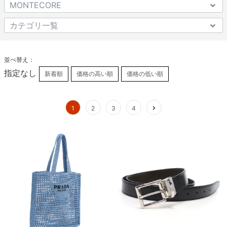
並べ替え：
指定なし
新着順
価格の高い順
価格の低い順
1
2
3
4