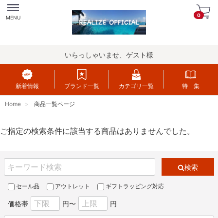
Menu
0
MENU
いらっしゃいませ、ゲスト様
新着情報
ブランド一覧
カテゴリ一覧
特 集
Home
商品一覧ページ
ご指定の検索条件に該当する商品はありませんでした。
検索
セール品
アウトレット
ギフトラッピング対応
価格帯
円〜
円