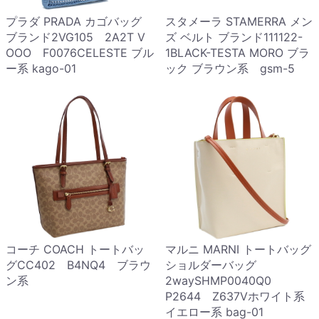
プラダ PRADA カゴバッグ
スタメーラ STAMERRA メン
ブランド2VG105 2A2T V
ズ ベルト ブランド111122-
OOO F0076CELESTE ブル
1BLACK-TESTA MORO ブラ
ー系 kago-01
ック ブラウン系 gsm-5
コーチ COACH トートバッ
マルニ MARNI トートバッグ
グCC402 B4NQ4 ブラウ
ショルダーバッグ
ン系
2waySHMP0040Q0
P2644 Z637Vホワイト系
イエロー系 bag-01