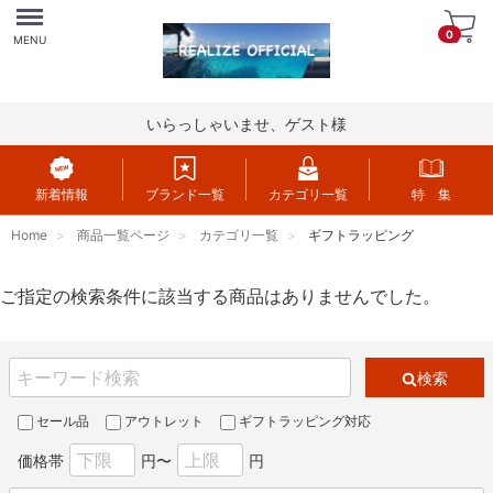
Menu
0
MENU
いらっしゃいませ、ゲスト様
新着情報
ブランド一覧
カテゴリ一覧
特 集
Home
商品一覧ページ
カテゴリ一覧
ギフトラッピング
ご指定の検索条件に該当する商品はありませんでした。
検索
セール品
アウトレット
ギフトラッピング対応
価格帯
円〜
円