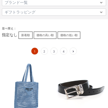
並べ替え：
指定なし
新着順
価格の高い順
価格の低い順
1
2
3
4