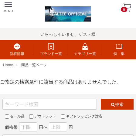
Menu
0
MENU
いらっしゃいませ、ゲスト様
新着情報
ブランド一覧
カテゴリ一覧
特 集
Home
商品一覧ページ
ご指定の検索条件に該当する商品はありませんでした。
検索
セール品
アウトレット
ギフトラッピング対応
価格帯
円〜
円