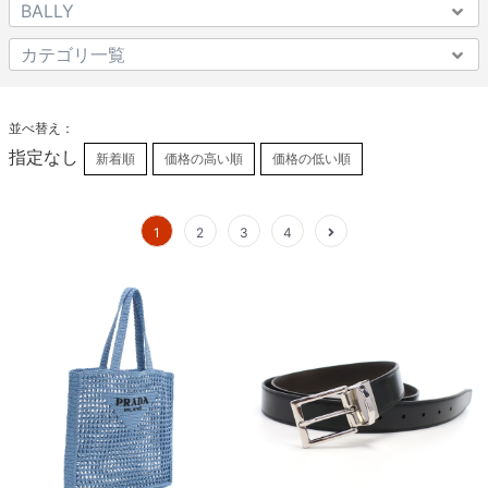
並べ替え：
指定なし
新着順
価格の高い順
価格の低い順
1
2
3
4