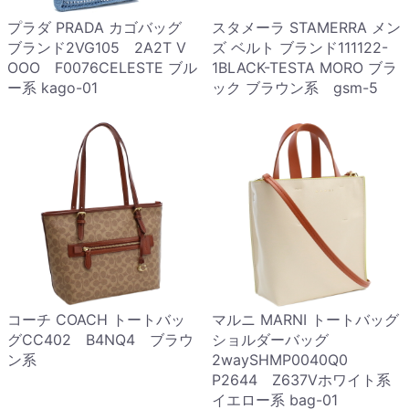
プラダ PRADA カゴバッグ
スタメーラ STAMERRA メン
ブランド2VG105 2A2T V
ズ ベルト ブランド111122-
OOO F0076CELESTE ブル
1BLACK-TESTA MORO ブラ
ー系 kago-01
ック ブラウン系 gsm-5
コーチ COACH トートバッ
マルニ MARNI トートバッグ
グCC402 B4NQ4 ブラウ
ショルダーバッグ
ン系
2waySHMP0040Q0
P2644 Z637Vホワイト系
イエロー系 bag-01