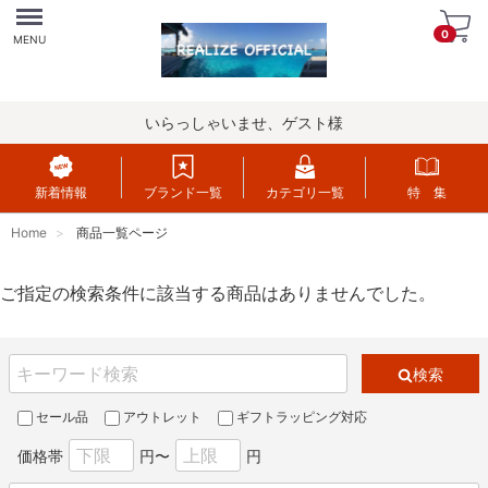
Menu
0
MENU
いらっしゃいませ、ゲスト様
新着情報
ブランド一覧
カテゴリ一覧
特 集
Home
商品一覧ページ
ご指定の検索条件に該当する商品はありませんでした。
検索
セール品
アウトレット
ギフトラッピング対応
価格帯
円〜
円