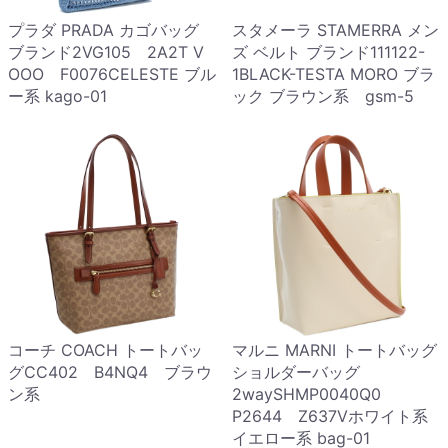
プラダ PRADA カゴバッグ
スタメーラ STAMERRA メン
ブランド2VG105 2A2T V
ズ ベルト ブランド111122-
OOO F0076CELESTE ブル
1BLACK-TESTA MORO ブラ
ー系 kago-01
ック ブラウン系 gsm-5
コーチ COACH トートバッ
マルニ MARNI トートバッグ
グCC402 B4NQ4 ブラウ
ショルダーバッグ
ン系
2waySHMP0040Q0
P2644 Z637Vホワイト系
イエロー系 bag-01