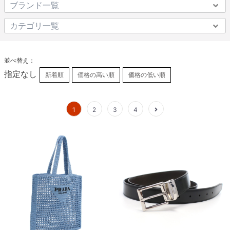
並べ替え：
指定なし
新着順
価格の高い順
価格の低い順
1
2
3
4