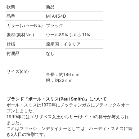
状態
新品
品番
M1A454D
カラー(カラーNo.)
ブラック
素材(素材No.)
ウール89% シルク11%
仕様
原産国：イタリア
付属品
なし
サイズ(cm)
全長：約186ｃｍ
幅：約32ｃｍ
ブランド『ポール・スミス(Paul Smith)』について
ポール・スミスは1970年にノッティンガムにブティックをオー
プンしました。
1999年にはエリザベス女王からサー(ナイト)の称号が与えられ
ました。
これはファッションデザイナーとしては、ハーディ・スミスに続
き2人目の快挙です。