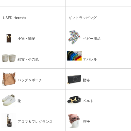
USED Hermès
ギフトラッピング
小物・筆記
ベビー用品
雑貨・その他
アパレル
バッグ＆ポーチ
財布
靴
ベルト
アロマ＆フレグランス
帽子