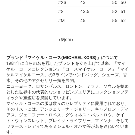
#XS
43
50
50
#S
43.5
52
51
#M
45
55
52
（約cm）
ブランド『マイケル・コース(MICHAEL KORS)』について
1981年に自らの名を冠したブランドを立ち上げて以来、「マイ
ケル・コースコレクション」「コースマイケル・コース」「マイ
ケルマイケルコース」の3ラインでハンドバッグ、シューズ、香
水、その他のアクセサリー類を展開。
ニューヨーク、ロサンゼルス、ロンドン、ミラノ、ソウルを始め
とした世界中の代表的なショッピングエリアにコレクションブテ
ィックや旗艦店を展開しています。
マイケル・コースの服は数々のセレブリティに愛用されており、
そのリストには、アンジェリーナ・ジョリー、キャメロン・ディ
アス、ジェニファー・ロペス、グウィネス・パルトロウ、ケイ
ト・ウィンスレット、ブレイク・ライブリー、マドンナ、そして
ファーストレディであるミシェル・オバマ等が名を連ねいていま
す。