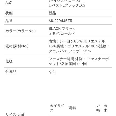
(マイケル・コース)
品名
L-ベスト_ブラック_XS
状態
新品
品番
MU2204J5TR
BLACK ブラック
カラー(カラーNo.)
金具色:ゴールド
表地：レーヨン85％ ポリエステル
素材(素材No.)
15％裏地：ポリエステル100％詰物：
ダウン75％ フェザー25％
ファスナー開閉 外側： ファスナーポ
仕様
ケット×2 原産国：中国
付属品
なし
表記サイ
身
着
肩幅
ズ
幅
丈
サイズ(cm)